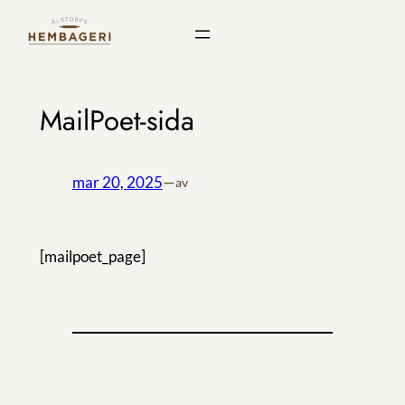
Hoppa
till
innehåll
MailPoet-sida
mar 20, 2025
—
av
[mailpoet_page]